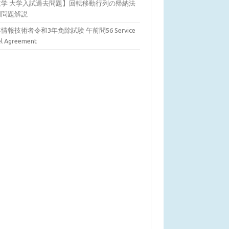
数学 大学入試過去問題】回転移動行列の帰納法
明問題解説
情報技術者令和3年免除試験 午前問56 Service
el Agreement