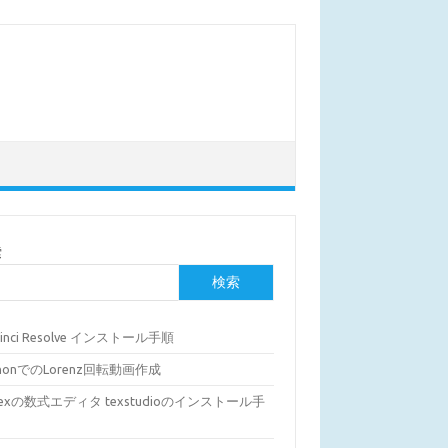
索
検索
Vinci Resolve インストール手順
thonでのLorenz回転動画作成
Texの数式エディタ texstudioのインストール手