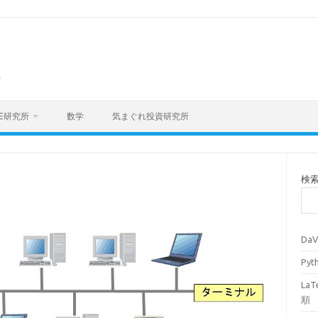
海
E研究所
数学
気まぐれ投資研究所
検
Da
Py
La
順