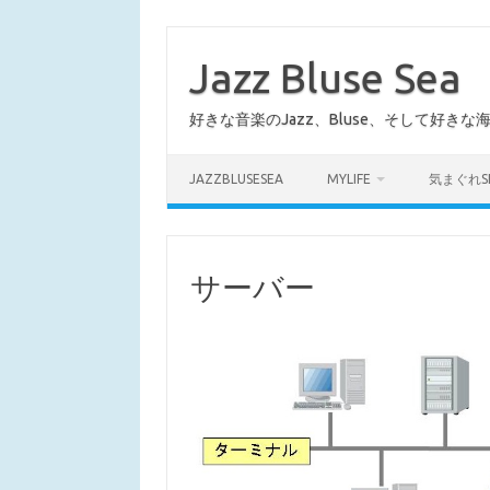
コ
ン
テ
Jazz Bluse Sea
ン
ツ
へ
好きな音楽のJazz、Bluse、そして好きな
ス
キ
ッ
プ
JAZZBLUSESEA
MYLIFE
気まぐれS
サーバー