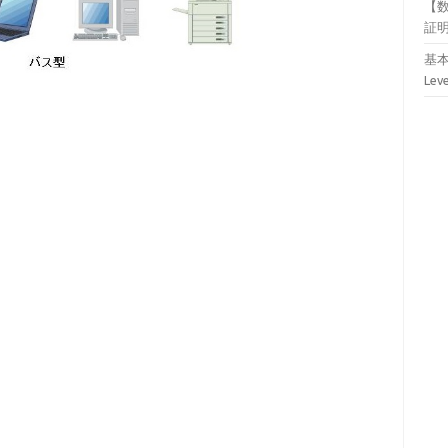
【
証
基本
Lev