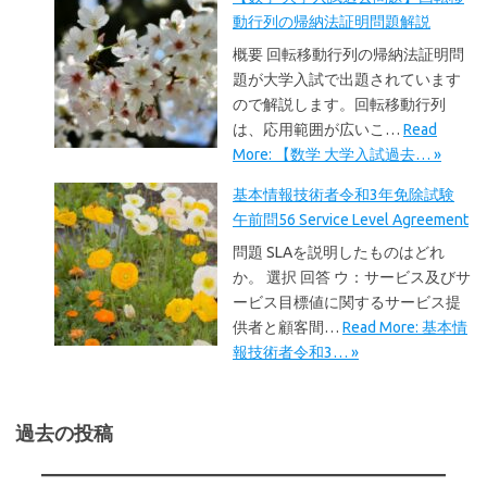
動行列の帰納法証明問題解説
概要 回転移動行列の帰納法証明問
題が大学入試で出題されています
ので解説します。回転移動行列
は、応用範囲が広いこ…
Read
More: 【数学 大学入試過去… »
基本情報技術者令和3年免除試験
午前問56 Service Level Agreement
問題 SLAを説明したものはどれ
か。 選択 回答 ウ：サービス及びサ
ービス目標値に関するサービス提
供者と顧客間…
Read More: 基本情
報技術者令和3… »
過去の投稿