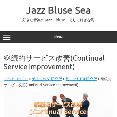
コ
ン
Jazz Bluse Sea
テ
ン
ツ
へ
好きな音楽のJazz、Bluse、そして好きな海
ス
キ
ッ
プ
Menu
継続的サービス改善(Continual
Service Improvement)
Jazz Bluse Sea
>
気まぐれSE研究所
>
気まぐれITIL研究所
>
継続的
サービス改善(Continual Service Improvement)