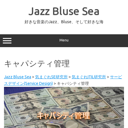
コ
ン
Jazz Bluse Sea
テ
ン
ツ
へ
好きな音楽のJazz、Bluse、そして好きな海
ス
キ
ッ
プ
Menu
キャパシティ管理
Jazz Bluse Sea
>
気まぐれSE研究所
>
気まぐれITIL研究所
>
サービ
スデザイン(Service Design)
>
キャパシティ管理