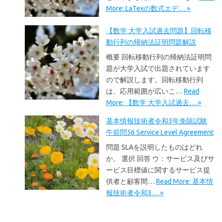
More: LaTexの数式エデ… »
【数学 大学入試過去問題】回転移
動行列の帰納法証明問題解説
概要 回転移動行列の帰納法証明問
題が大学入試で出題されています
ので解説します。回転移動行列
は、応用範囲が広いこ…
Read
More: 【数学 大学入試過去… »
基本情報技術者令和3年免除試験
午前問56 Service Level Agreement
問題 SLAを説明したものはどれ
か。 選択 回答 ウ：サービス及びサ
ービス目標値に関するサービス提
供者と顧客間…
Read More: 基本情
報技術者令和3… »