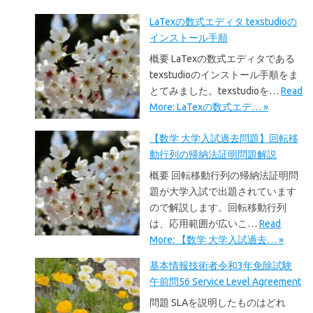
LaTexの数式エディタ texstudioの
インストール手順
概要 LaTexの数式エディタである
texstudioのインストール手順をま
とてみました。texstudioを…
Read
More: LaTexの数式エデ… »
【数学 大学入試過去問題】回転移
動行列の帰納法証明問題解説
概要 回転移動行列の帰納法証明問
題が大学入試で出題されています
ので解説します。回転移動行列
は、応用範囲が広いこ…
Read
More: 【数学 大学入試過去… »
基本情報技術者令和3年免除試験
午前問56 Service Level Agreement
問題 SLAを説明したものはどれ