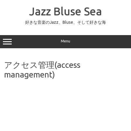
コ
ン
Jazz Bluse Sea
テ
ン
ツ
へ
好きな音楽のJazz、Bluse、そして好きな海
ス
キ
ッ
プ
Menu
アクセス管理(access
management)