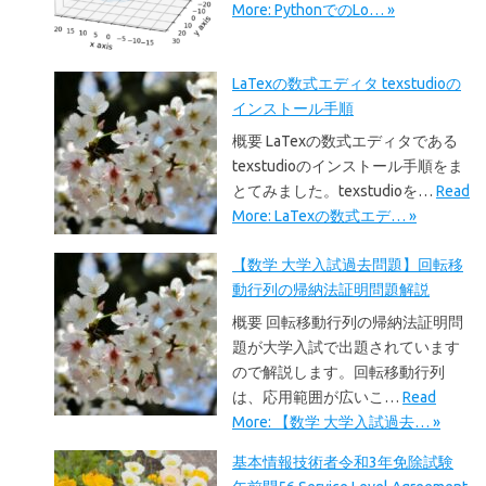
More: PythonでのLo… »
LaTexの数式エディタ texstudioの
インストール手順
概要 LaTexの数式エディタである
texstudioのインストール手順をま
とてみました。texstudioを…
Read
More: LaTexの数式エデ… »
【数学 大学入試過去問題】回転移
動行列の帰納法証明問題解説
概要 回転移動行列の帰納法証明問
題が大学入試で出題されています
ので解説します。回転移動行列
は、応用範囲が広いこ…
Read
More: 【数学 大学入試過去… »
基本情報技術者令和3年免除試験