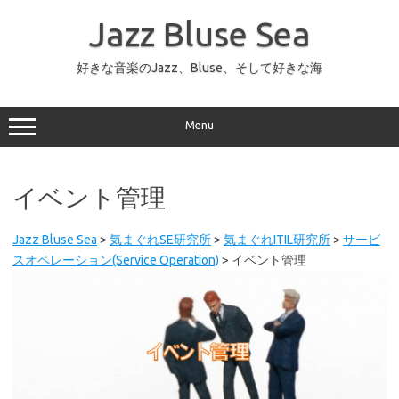
コ
ン
Jazz Bluse Sea
テ
ン
ツ
へ
好きな音楽のJazz、Bluse、そして好きな海
ス
キ
ッ
プ
Menu
イベント管理
Jazz Bluse Sea
>
気まぐれSE研究所
>
気まぐれITIL研究所
>
サービ
スオペレーション(Service Operation)
>
イベント管理