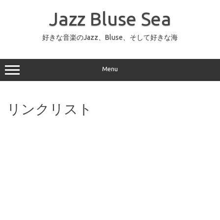
コ
ン
Jazz Bluse Sea
テ
ン
ツ
へ
好きな音楽のJazz、Bluse、そして好きな海
ス
キ
ッ
プ
Menu
リンクリスト