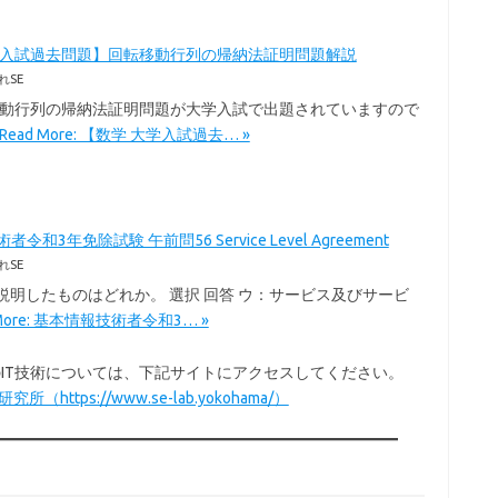
学入試過去問題】回転移動行列の帰納法証明問題解説
れSE
移動行列の帰納法証明問題が大学入試で出題されていますので
Read More: 【数学 大学入試過去… »
令和3年免除試験 午前問56 Service Level Agreement
れSE
を説明したものはどれか。 選択 回答 ウ：サービス及びサービ
 More: 基本情報技術者令和3… »
以外のIT技術については、下記サイトにアクセスしてください。
所（https://www.se-lab.yokohama/）