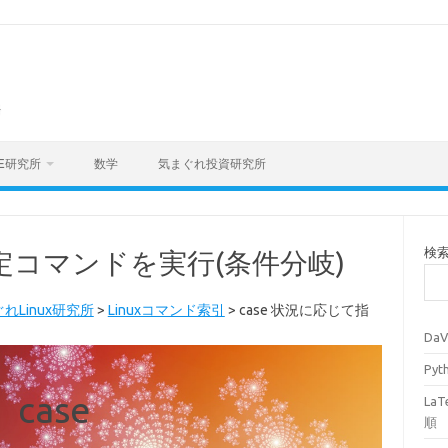
海
E研究所
数学
気まぐれ投資研究所
検
指定コマンドを実行(条件分岐)
れLinux研究所
>
Linuxコマンド索引
>
case 状況に応じて指
Da
Py
case
La
順