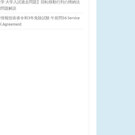
数学 大学入試過去問題】回転移動行列の帰納法
明問題解説
情報技術者令和3年免除試験 午前問56 Service
el Agreement