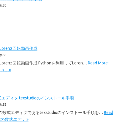
れSE
のLorenz回転動画作成
れSE
のLorenz回転動画作成 Pythonを利用してLoren…
Read More:
Lo… »
式エディタ texstudioのインストール手順
れSE
exの数式エディタであるtexstudioのインストール手順を…
Read
Texの数式エデ… »