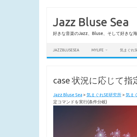
コ
ン
テ
Jazz Bluse Sea
ン
ツ
へ
好きな音楽のJazz、Bluse、そして好きな
ス
キ
ッ
プ
JAZZBLUSESEA
MYLIFE
気まぐれS
case 状況に応じて
Jazz Bluse Sea
>
気まぐれSE研究所
>
気まぐ
定コマンドを実行(条件分岐)