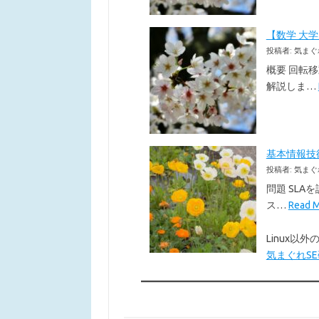
【数学 大
投稿者: 気まぐ
概要 回転
解説しま…
基本情報技術者
投稿者: 気まぐ
問題 SLA
ス…
Read
Linux
気まぐれSE研究