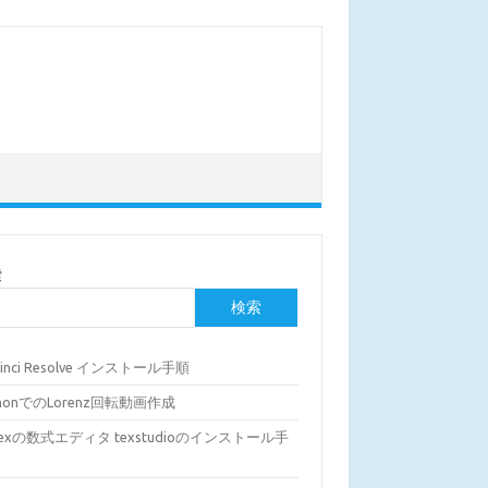
索
検索
Vinci Resolve インストール手順
thonでのLorenz回転動画作成
Texの数式エディタ texstudioのインストール手