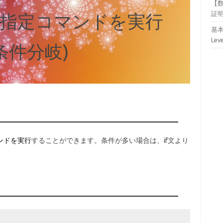
【
証
指定コマンドを実行
基本
Lev
条件分岐)
ンドを実行
することができます。条件が多い場合は、if文より