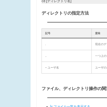
cd [ディレクトリ名]
ディレクトリの指定方法
記号
意味
.
現在のデ
..
一つ上の
~ ユーザ名
ユーザの
ファイル、ディレクトリ操作の関
ls ファイル一覧を表示する