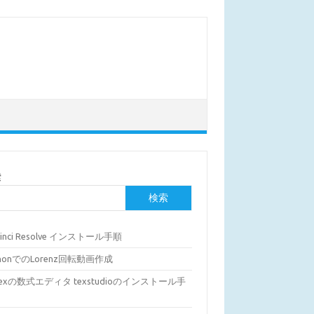
索
検索
Vinci Resolve インストール手順
thonでのLorenz回転動画作成
Texの数式エディタ texstudioのインストール手