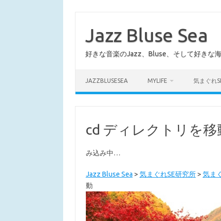
コ
ン
テ
Jazz Bluse Sea
ン
ツ
へ
好きな音楽のJazz、Bluse、そして好きな
ス
キ
ッ
プ
JAZZBLUSESEA
MYLIFE
気まぐれS
cd ディレクトリを移
み込み中…
Jazz Bluse Sea
>
気まぐれSE研究所
>
気まぐ
動