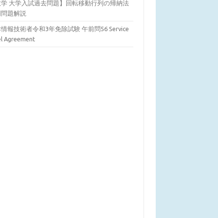
数学 大学入試過去問題】回転移動行列の帰納法
明問題解説
情報技術者令和3年免除試験 午前問56 Service
el Agreement