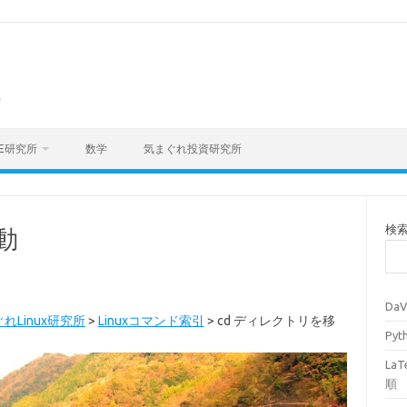
海
E研究所
数学
気まぐれ投資研究所
検
動
Da
れLinux研究所
>
Linuxコマンド索引
>
cd ディレクトリを移
Py
La
順