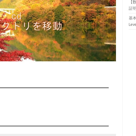
【
証
基本
Lev
。