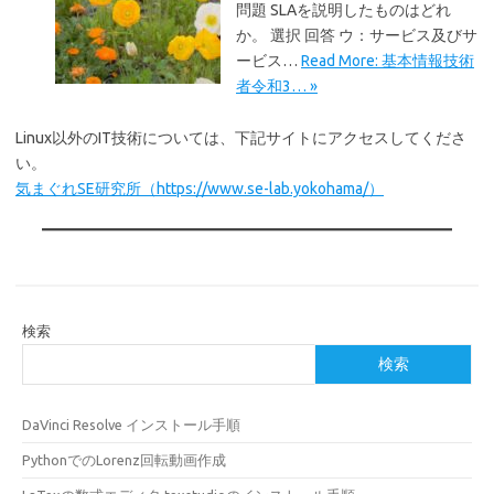
問題 SLAを説明したものはどれ
か。 選択 回答 ウ：サービス及びサ
ービス…
Read More: 基本情報技術
者令和3… »
Linux以外のIT技術については、下記サイトにアクセスしてくださ
い。
気まぐれSE研究所（https://www.se-lab.yokohama/）
検索
検索
DaVinci Resolve インストール手順
PythonでのLorenz回転動画作成