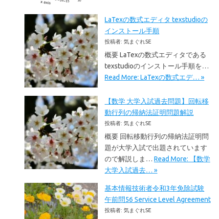
LaTexの数式エディタ texstudioの
インストール手順
投稿者: 気まぐれSE
概要 LaTexの数式エディタである
texstudioのインストール手順を…
Read More: LaTexの数式エデ… »
【数学 大学入試過去問題】回転移
動行列の帰納法証明問題解説
投稿者: 気まぐれSE
概要 回転移動行列の帰納法証明問
題が大学入試で出題されています
ので解説しま…
Read More: 【数学
大学入試過去… »
基本情報技術者令和3年免除試験
午前問56 Service Level Agreement
投稿者: 気まぐれSE