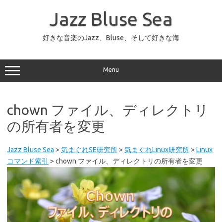
コ
ン
Jazz Bluse Sea
テ
ン
ツ
へ
好きな音楽のJazz、Bluse、そして好きな海
ス
キ
ッ
プ
Menu
chown ファイル、ディレクトリ
の所有者を変更
Jazz Bluse Sea
>
気まぐれSE研究所
>
気まぐれLinux研究所
>
Linux
コマンド索引
>
chown ファイル、ディレクトリの所有者を変更