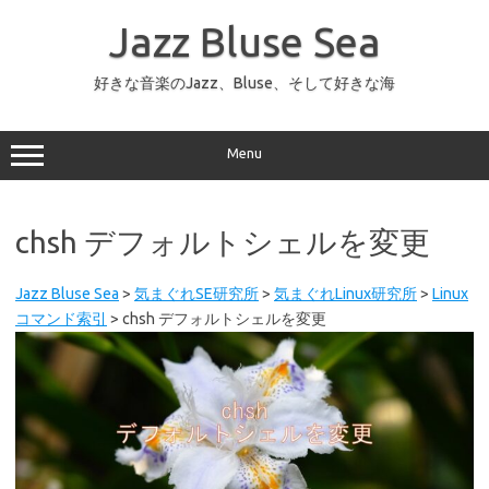
コ
ン
Jazz Bluse Sea
テ
ン
ツ
へ
好きな音楽のJazz、Bluse、そして好きな海
ス
キ
ッ
プ
Menu
chsh デフォルトシェルを変更
Jazz Bluse Sea
>
気まぐれSE研究所
>
気まぐれLinux研究所
>
Linux
コマンド索引
>
chsh デフォルトシェルを変更