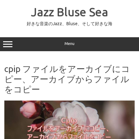
コ
ン
Jazz Bluse Sea
テ
ン
ツ
へ
好きな音楽のJazz、Bluse、そして好きな海
ス
キ
ッ
プ
Menu
cpip ファイルをアーカイブにコ
ピー、アーカイブからファイル
をコピー