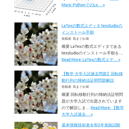
More: PythonでのLo… »
LaTexの数式エディタ texstudioの
インストール手順
投稿者: 気まぐれSE
概要 LaTexの数式エディタである
texstudioのインストール手順を…
Read More: LaTexの数式エデ… »
【数学 大学入試過去問題】回転移
動行列の帰納法証明問題解説
投稿者: 気まぐれSE
概要 回転移動行列の帰納法証明問
題が大学入試で出題されています
ので解説しま…
Read More: 【数学
大学入試過去… »
基本情報技術者令和3年免除試験