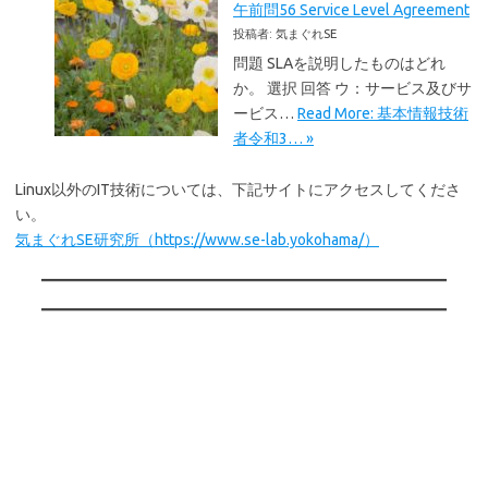
午前問56 Service Level Agreement
投稿者: 気まぐれSE
問題 SLAを説明したものはどれ
か。 選択 回答 ウ：サービス及びサ
ービス…
Read More: 基本情報技術
者令和3… »
Linux以外のIT技術については、下記サイトにアクセスしてくださ
い。
気まぐれSE研究所（https://www.se-lab.yokohama/）