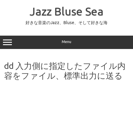
コ
ン
Jazz Bluse Sea
テ
ン
ツ
へ
好きな音楽のJazz、Bluse、そして好きな海
ス
キ
ッ
プ
Menu
dd 入力側に指定したファイル内
容をファイル、標準出力に送る