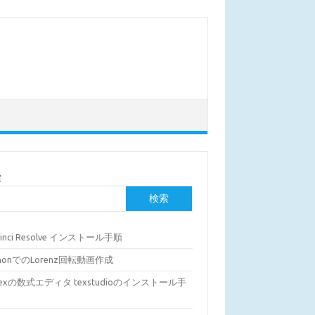
索
検索
Vinci Resolve インストール手順
thonでのLorenz回転動画作成
Texの数式エディタ texstudioのインストール手