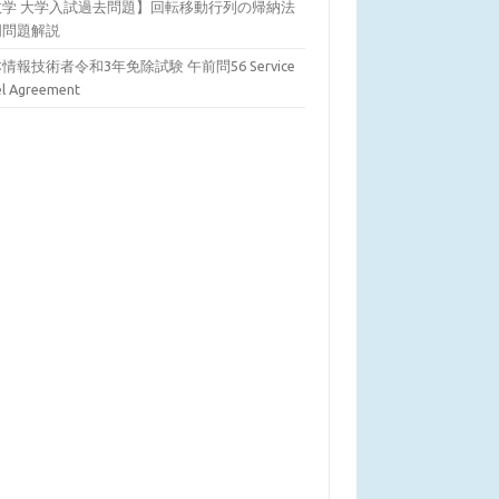
数学 大学入試過去問題】回転移動行列の帰納法
明問題解説
情報技術者令和3年免除試験 午前問56 Service
el Agreement