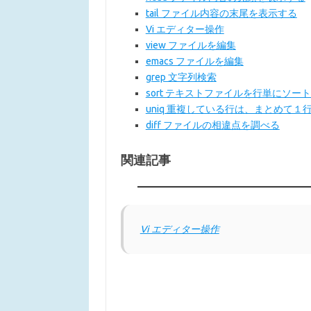
tail ファイル内容の末尾を表示する
Vi エディター操作
view ファイルを編集
emacs ファイルを編集
grep 文字列検索
sort テキストファイルを行単にソー
uniq 重複している行は、まとめて１
diff ファイルの相違点を調べる
関連記事
Vi エディター操作