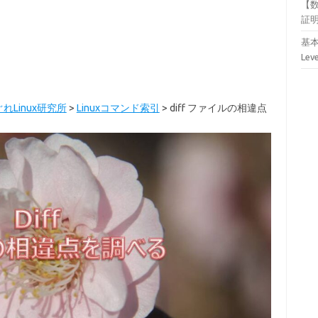
【
証
基本
Lev
れLinux研究所
>
Linuxコマンド索引
>
diff ファイルの相違点