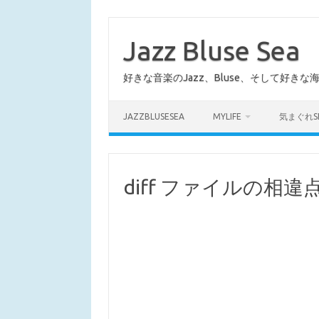
コ
ン
テ
Jazz Bluse Sea
ン
ツ
へ
好きな音楽のJazz、Bluse、そして好きな
ス
キ
ッ
プ
JAZZBLUSESEA
MYLIFE
気まぐれS
diff ファイルの相