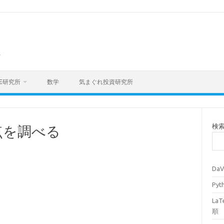
海
E研究所
数学
気まぐれ投資研究所
検
違点を調べる
Da
Py
La
順