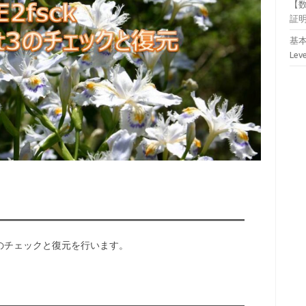
【
証
基本
Lev
ステムのチェックと復元を行います。