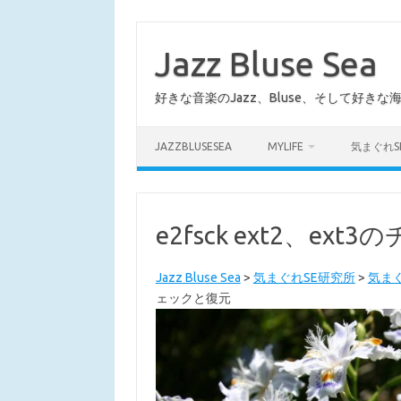
コ
ン
テ
Jazz Bluse Sea
ン
ツ
へ
好きな音楽のJazz、Bluse、そして好きな
ス
キ
ッ
プ
JAZZBLUSESEA
MYLIFE
気まぐれS
e2fsck ext2、ex
Jazz Bluse Sea
>
気まぐれSE研究所
>
気まぐ
ェックと復元