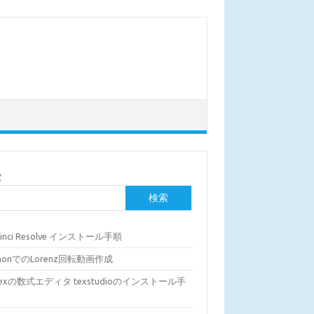
索
検索
Vinci Resolve インストール手順
thonでのLorenz回転動画作成
Texの数式エディタ texstudioのインストール手