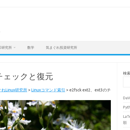
海
E研究所
数学
気まぐれ投資研究所
検
t3のチェックと復元
れLinux研究所
>
Linuxコマンド索引
>
e2fsck ext2、ext3のチ
Da
Py
La
順