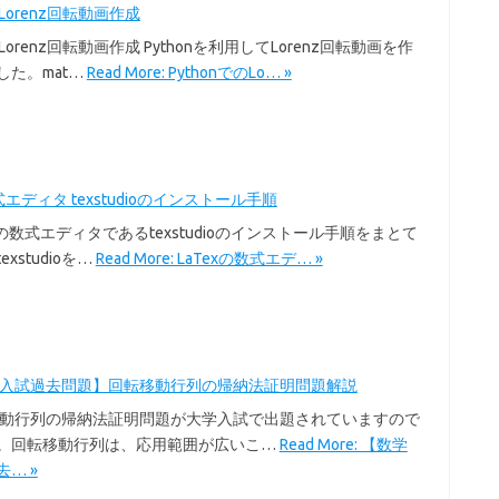
のLorenz回転動画作成
のLorenz回転動画作成 Pythonを利用してLorenz回転動画を作
した。mat…
Read More: PythonでのLo… »
式エディタ texstudioのインストール手順
exの数式エディタであるtexstudioのインストール手順をまとて
xstudioを…
Read More: LaTexの数式エデ… »
学入試過去問題】回転移動行列の帰納法証明問題解説
移動行列の帰納法証明問題が大学入試で出題されていますので
。回転移動行列は、応用範囲が広いこ…
Read More: 【数学
… »