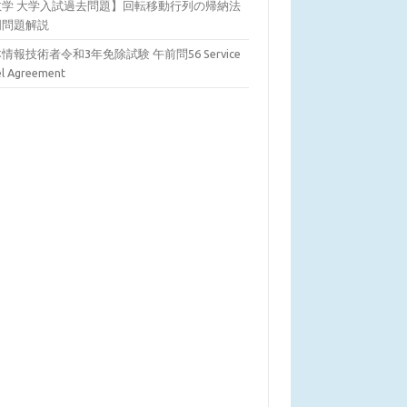
数学 大学入試過去問題】回転移動行列の帰納法
明問題解説
情報技術者令和3年免除試験 午前問56 Service
el Agreement