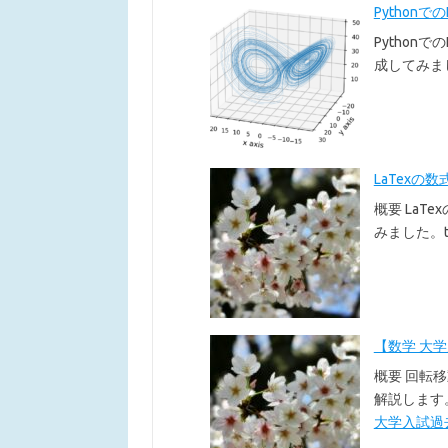
Pythonで
Pythonで
成してみま
LaTexの数
概要 LaT
みました。te
【数学 大
概要 回転
解説します
大学入試過去