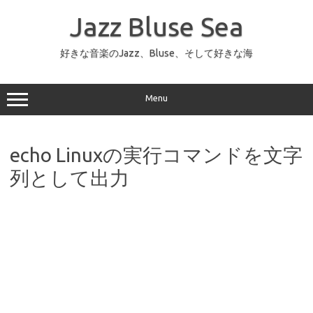
コ
ン
Jazz Bluse Sea
テ
ン
ツ
へ
好きな音楽のJazz、Bluse、そして好きな海
ス
キ
ッ
プ
Menu
echo Linuxの実行コマンドを文字
列として出力