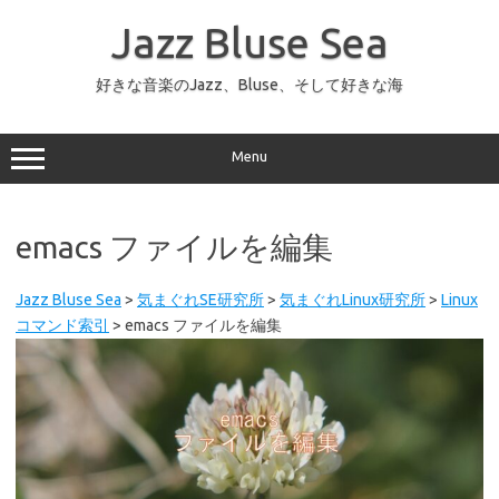
コ
ン
Jazz Bluse Sea
テ
ン
ツ
へ
好きな音楽のJazz、Bluse、そして好きな海
ス
キ
ッ
プ
Menu
emacs ファイルを編集
Jazz Bluse Sea
>
気まぐれSE研究所
>
気まぐれLinux研究所
>
Linux
コマンド索引
>
emacs ファイルを編集