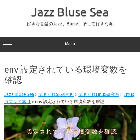
コ
ン
Jazz Bluse Sea
テ
ン
ツ
へ
好きな音楽のJazz、Bluse、そして好きな海
ス
キ
ッ
プ
Menu
env 設定されている環境変数を
確認
Jazz Bluse Sea
>
気まぐれSE研究所
>
気まぐれLinux研究所
>
Linux
コマンド索引
>
env 設定されている環境変数を確認