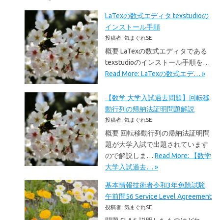
LaTexの数式エディタ texstudioの
インストール手順
投稿者: 気まぐれSE
概要 LaTexの数式エディタである
texstudioのインストール手順を…
Read More: LaTexの数式エデ… »
【数学 大学入試過去問題】回転移
動行列の帰納法証明問題解説
投稿者: 気まぐれSE
概要 回転移動行列の帰納法証明問
題が大学入試で出題されています
ので解説しま…
Read More: 【数学
大学入試過去… »
基本情報技術者令和3年免除試験
午前問56 Service Level Agreement
投稿者: 気まぐれSE