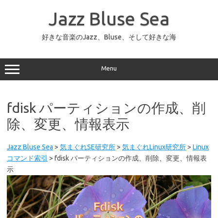
コ
ン
Jazz Bluse Sea
テ
ン
ツ
へ
好きな音楽のJazz、Bluse、そして好きな海
ス
キ
ッ
プ
Menu
fdisk パーティションの作成、削
除、変更、情報表示
Jazz Bluse Sea
>
気まぐれSE研究所
>
気まぐれLinux研究所
>
Linux
コマンド索引
>
fdisk パーティションの作成、削除、変更、情報表
示