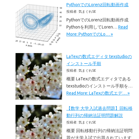
PythonでのLorenz回転動画作成
投稿者: 気まぐれSE
PythonでのLorenz回転動画作成
Pythonを利用してLoren…
Read
More: PythonでのLo… »
LaTexの数式エディタ texstudioの
インストール手順
投稿者: 気まぐれSE
概要 LaTexの数式エディタである
texstudioのインストール手順を…
Read More: LaTexの数式エデ… »
【数学 大学入試過去問題】回転移
動行列の帰納法証明問題解説
投稿者: 気まぐれSE
概要 回転移動行列の帰納法証明問
題が大学入試で出題されています