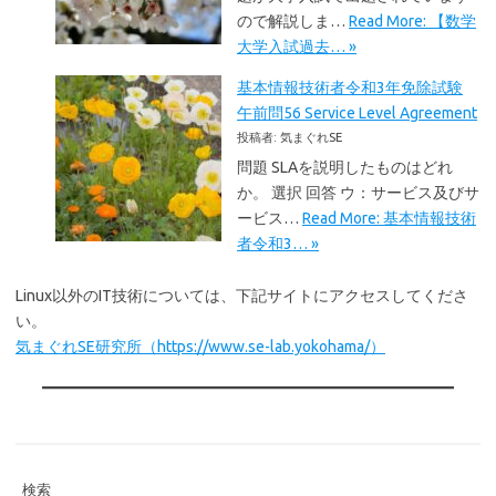
ので解説しま…
Read More: 【数学
大学入試過去… »
基本情報技術者令和3年免除試験
午前問56 Service Level Agreement
投稿者: 気まぐれSE
問題 SLAを説明したものはどれ
か。 選択 回答 ウ：サービス及びサ
ービス…
Read More: 基本情報技術
者令和3… »
Linux以外のIT技術については、下記サイトにアクセスしてくださ
い。
気まぐれSE研究所（https://www.se-lab.yokohama/）
検索