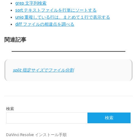
grep 文字列検索
sort テキストファイルを行単にソートする
uniq 重複している行は、まとめて１行で表示する
diff ファイルの相違点を調べる
関連記事
split 指定サイズでファイル分割
検索
検索
DaVinci Resolve インストール手順