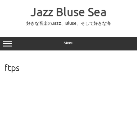
コ
ン
Jazz Bluse Sea
テ
ン
ツ
へ
好きな音楽のJazz、Bluse、そして好きな海
ス
キ
ッ
プ
Menu
ftps