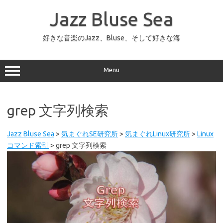
コ
ン
Jazz Bluse Sea
テ
ン
ツ
へ
好きな音楽のJazz、Bluse、そして好きな海
ス
キ
ッ
プ
Menu
grep 文字列検索
Jazz Bluse Sea
>
気まぐれSE研究所
>
気まぐれLinux研究所
>
Linux
コマンド索引
>
grep 文字列検索