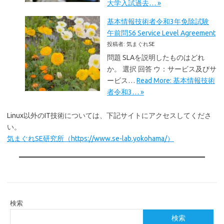
大学入試過去… »
基本情報技術者令和3年免除試験
午前問56 Service Level Agreement
投稿者: 気まぐれSE
問題 SLAを説明したものはどれ
か。 選択 回答 ウ：サービス及びサ
ービス…
Read More: 基本情報技術
者令和3… »
Linux以外のIT技術については、下記サイトにアクセスしてくださ
い。
気まぐれSE研究所（https://www.se-lab.yokohama/）
検索
検索