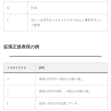
$
行末
\
次にくる文字をメタキャラクタではなく通常文字とし
て処理
拡張正規表現の例
メタキャラクタ
説明
+
直前の文字の一回以上の繰り返し
?
直前の文字の0回、一回以上の繰り返し
|
左右いずれかの記述にマッチ