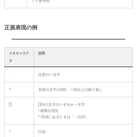
ンド使用用
正規表現の例
メタキャラク
説明
タ
.
任意の一文字
*
直前の文字の0回、一回以上の繰り返し
[]
[]内の文字のいずれか一文字
-:範囲を指定
^:先頭にあるときは「～以外」
^
行頭