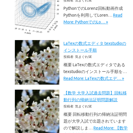
投稿者: 気まぐれSE
PythonでのLorenz回転動画作成
Pythonを利用してLoren…
Read
More: PythonでのLo… »
LaTexの数式エディタ texstudioの
インストール手順
投稿者: 気まぐれSE
概要 LaTexの数式エディタである
texstudioのインストール手順を…
Read More: LaTexの数式エデ… »
【数学 大学入試過去問題】回転移
動行列の帰納法証明問題解説
投稿者: 気まぐれSE
概要 回転移動行列の帰納法証明問
題が大学入試で出題されています
ので解説しま…
Read More: 【数学