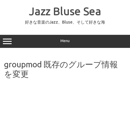
コ
ン
Jazz Bluse Sea
テ
ン
ツ
へ
好きな音楽のJazz、Bluse、そして好きな海
ス
キ
ッ
プ
Menu
groupmod 既存のグループ情報
を変更