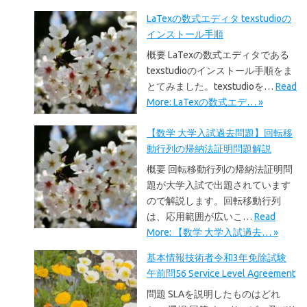
LaTexの数式エディタ texstudioの
インストール手順
概要 LaTexの数式エディタである
texstudioのインストール手順をま
とてみました。texstudioを…
Read
More: LaTexの数式エデ… »
【数学 大学入試過去問題】回転移
動行列の帰納法証明問題解説
概要 回転移動行列の帰納法証明問
題が大学入試で出題されています
ので解説します。回転移動行列
は、応用範囲が広いこ…
Read
More: 【数学 大学入試過去… »
基本情報技術者令和3年免除試験
午前問56 Service Level Agreement
問題 SLAを説明したものはどれ