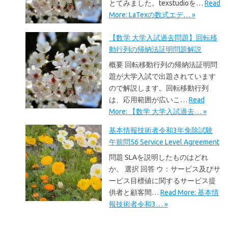
とてみました。texstudioを…
Read
More: LaTexの数式エデ… »
【数学 大学入試過去問題】回転移
動行列の帰納法証明問題解説
概要 回転移動行列の帰納法証明問
題が大学入試で出題されています
ので解説します。回転移動行列
は、応用範囲が広いこ…
Read
More: 【数学 大学入試過去… »
基本情報技術者令和3年免除試験
午前問56 Service Level Agreement
問題 SLAを説明したものはどれ
か。 選択 回答 ウ：サービス及びサ
ービス目標値に関するサービス提
供者と顧客間…
Read More: 基本情
報技術者令和3… »