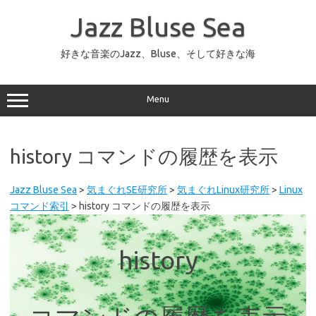
コ
ン
Jazz Bluse Sea
テ
ン
ツ
へ
好きな音楽のJazz、Bluse、そして好きな海
ス
キ
ッ
プ
Menu
history コマンドの履歴を表示
Jazz Bluse Sea
>
気まぐれSE研究所
>
気まぐれLinux研究所
>
Linux
コマンド索引
>
history コマンドの履歴を表示
history