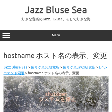
コ
ン
Jazz Bluse Sea
テ
ン
ツ
へ
好きな音楽のJazz、Bluse、そして好きな海
ス
キ
ッ
プ
Menu
hostname ホスト名の表示、変更
Jazz Bluse Sea
>
気まぐれSE研究所
>
気まぐれLinux研究所
>
Linux
コマンド索引
>
hostname ホスト名の表示、変更