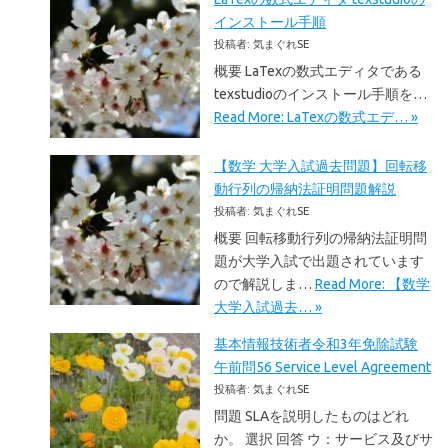
インストール手順
投稿者: 気まぐれSE
概要 LaTexの数式エディタである
texstudioのインストール手順を…
Read More: LaTexの数式エデ… »
【数学 大学入試過去問題】回転移
動行列の帰納法証明問題解説
投稿者: 気まぐれSE
概要 回転移動行列の帰納法証明問
題が大学入試で出題されています
ので解説しま…
Read More: 【数学
大学入試過去… »
基本情報技術者令和3年免除試験
午前問56 Service Level Agreement
投稿者: 気まぐれSE
問題 SLAを説明したものはどれ
か。 選択 回答 ウ：サービス及びサ