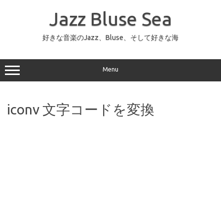
コ
ン
Jazz Bluse Sea
テ
ン
ツ
へ
好きな音楽のJazz、Bluse、そして好きな海
ス
キ
ッ
プ
Menu
iconv 文字コードを変換