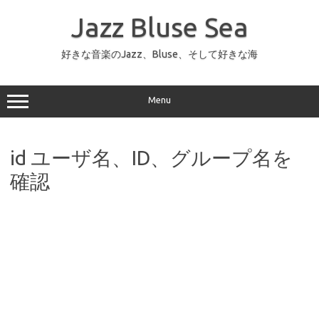
コ
ン
Jazz Bluse Sea
テ
ン
ツ
へ
好きな音楽のJazz、Bluse、そして好きな海
ス
キ
ッ
プ
Menu
id ユーザ名、ID、グループ名を
確認