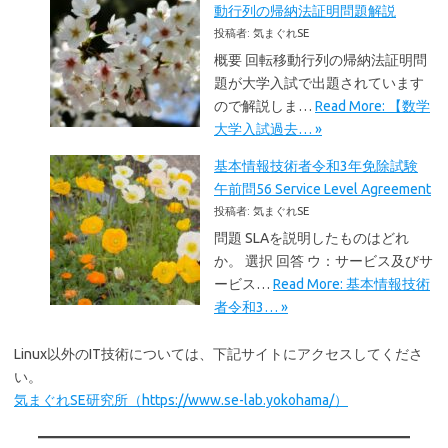
動行列の帰納法証明問題解説
投稿者: 気まぐれSE
概要 回転移動行列の帰納法証明問
題が大学入試で出題されています
ので解説しま…
Read More: 【数学
大学入試過去… »
基本情報技術者令和3年免除試験
午前問56 Service Level Agreement
投稿者: 気まぐれSE
問題 SLAを説明したものはどれ
か。 選択 回答 ウ：サービス及びサ
ービス…
Read More: 基本情報技術
者令和3… »
Linux以外のIT技術については、下記サイトにアクセスしてくださ
い。
気まぐれSE研究所（https://www.se-lab.yokohama/）