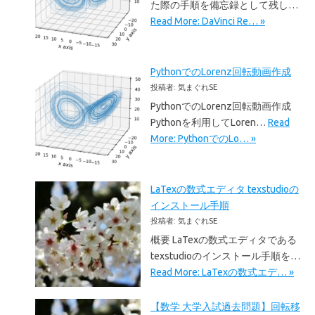
た際の手順を備忘録として残し…
Read More: DaVinci Re… »
PythonでのLorenz回転動画作成
投稿者: 気まぐれSE
PythonでのLorenz回転動画作成
Pythonを利用してLoren…
Read
More: PythonでのLo… »
LaTexの数式エディタ texstudioの
インストール手順
投稿者: 気まぐれSE
概要 LaTexの数式エディタである
texstudioのインストール手順を…
Read More: LaTexの数式エデ… »
【数学 大学入試過去問題】回転移