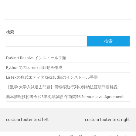
検索
検索
DaVinci Resolve インストール手順
PythonでのLorenz回転動画作成
LaTexの数式エディタ texstudioのインストール手順
【数学 大学入試過去問題】回転移動行列の帰納法証明問題解説
基本情報技術者令和3年免除試験 午前問56 Service Level Agreement
custom footer text left
custom footer text right