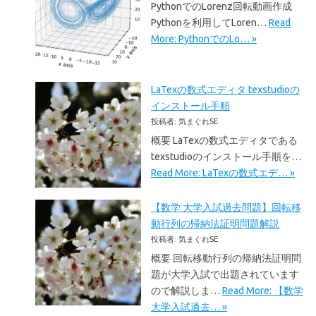
PythonでのLorenz回転動画作成
Pythonを利用してLoren…
Read
More: PythonでのLo… »
LaTexの数式エディタ texstudioの
インストール手順
投稿者: 気まぐれSE
概要 LaTexの数式エディタである
texstudioのインストール手順を…
Read More: LaTexの数式エデ… »
【数学 大学入試過去問題】回転移
動行列の帰納法証明問題解説
投稿者: 気まぐれSE
概要 回転移動行列の帰納法証明問
題が大学入試で出題されています
ので解説しま…
Read More: 【数学
大学入試過去… »