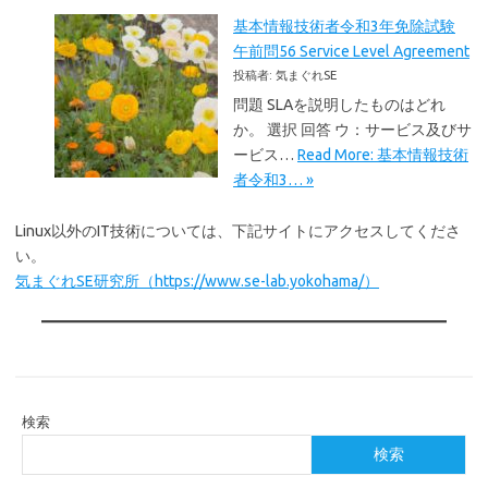
基本情報技術者令和3年免除試験
午前問56 Service Level Agreement
投稿者: 気まぐれSE
問題 SLAを説明したものはどれ
か。 選択 回答 ウ：サービス及びサ
ービス…
Read More: 基本情報技術
者令和3… »
Linux以外のIT技術については、下記サイトにアクセスしてくださ
い。
気まぐれSE研究所（https://www.se-lab.yokohama/）
検索
検索