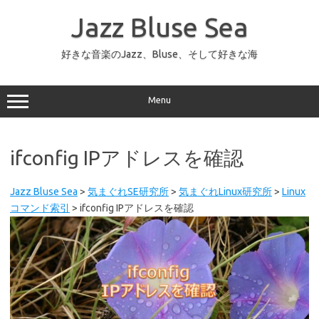
コ
ン
Jazz Bluse Sea
テ
ン
ツ
へ
好きな音楽のJazz、Bluse、そして好きな海
ス
キ
ッ
プ
Menu
ifconfig IPアドレスを確認
Jazz Bluse Sea
>
気まぐれSE研究所
>
気まぐれLinux研究所
>
Linux
コマンド索引
>
ifconfig IPアドレスを確認