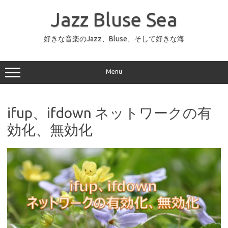
コ
ン
Jazz Bluse Sea
テ
ン
ツ
へ
好きな音楽のJazz、Bluse、そして好きな海
ス
キ
ッ
プ
Menu
ifup、ifdown ネットワークの有
効化、無効化