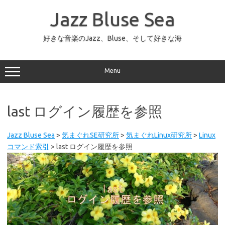
コ
ン
Jazz Bluse Sea
テ
ン
ツ
へ
好きな音楽のJazz、Bluse、そして好きな海
ス
キ
ッ
プ
Menu
last ログイン履歴を参照
Jazz Bluse Sea
>
気まぐれSE研究所
>
気まぐれLinux研究所
>
Linux
コマンド索引
>
last ログイン履歴を参照