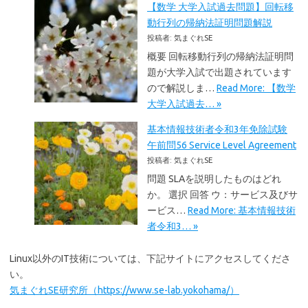
【数学 大学入試過去問題】回転移
動行列の帰納法証明問題解説
投稿者: 気まぐれSE
概要 回転移動行列の帰納法証明問
題が大学入試で出題されています
ので解説しま…
Read More: 【数学
大学入試過去… »
基本情報技術者令和3年免除試験
午前問56 Service Level Agreement
投稿者: 気まぐれSE
問題 SLAを説明したものはどれ
か。 選択 回答 ウ：サービス及びサ
ービス…
Read More: 基本情報技術
者令和3… »
Linux以外のIT技術については、下記サイトにアクセスしてくださ
い。
気まぐれSE研究所（https://www.se-lab.yokohama/）