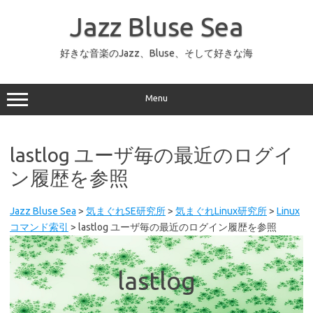
コ
ン
Jazz Bluse Sea
テ
ン
ツ
へ
好きな音楽のJazz、Bluse、そして好きな海
ス
キ
ッ
プ
Menu
lastlog ユーザ毎の最近のログイ
ン履歴を参照
Jazz Bluse Sea
>
気まぐれSE研究所
>
気まぐれLinux研究所
>
Linux
コマンド索引
>
lastlog ユーザ毎の最近のログイン履歴を参照
lastlog