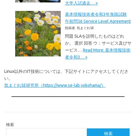
大学入試過去… »
基本情報技術者令和3年免除試験
午前問56 Service Level Agreement
投稿者: 気まぐれSE
問題 SLAを説明したものはどれ
か。 選択 回答 ウ：サービス及びサ
ービス…
Read More: 基本情報技術
者令和3… »
Linux以外のIT技術については、下記サイトにアクセスしてくださ
い。
気まぐれSE研究所（https://www.se-lab.yokohama/）
検索
検索