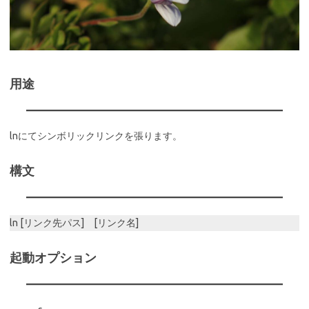
用途
lnにてシンボリックリンクを張ります。
構文
ln [リンク先パス] [リンク名]
起動オプション