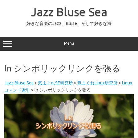
コ
ン
Jazz Bluse Sea
テ
ン
ツ
へ
好きな音楽のJazz、Bluse、そして好きな海
ス
キ
ッ
プ
Menu
ln シンボリックリンクを張る
Jazz Bluse Sea
>
気まぐれSE研究所
>
気まぐれLinux研究所
>
Linux
コマンド索引
>
ln シンボリックリンクを張る