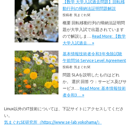
【数学 大学入試過去問題】回転移
動行列の帰納法証明問題解説
投稿者: 気まぐれSE
概要 回転移動行列の帰納法証明問
題が大学入試で出題されています
ので解説しま…
Read More: 【数学
大学入試過去… »
基本情報技術者令和3年免除試験
午前問56 Service Level Agreement
投稿者: 気まぐれSE
問題 SLAを説明したものはどれ
か。 選択 回答 ウ：サービス及びサ
ービス…
Read More: 基本情報技術
者令和3… »
Linux以外のIT技術については、下記サイトにアクセスしてくださ
い。
気まぐれSE研究所（https://www.se-lab.yokohama/）