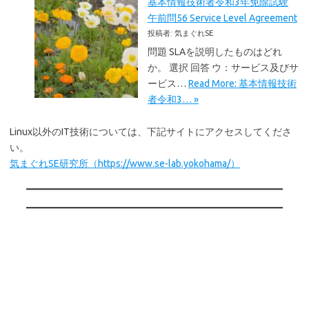
基本情報技術者令和3年免除試験
午前問56 Service Level Agreement
投稿者: 気まぐれSE
問題 SLAを説明したものはどれ
か。 選択 回答 ウ：サービス及びサ
ービス…
Read More: 基本情報技術
者令和3… »
Linux以外のIT技術については、下記サイトにアクセスしてくださ
い。
気まぐれSE研究所（https://www.se-lab.yokohama/）