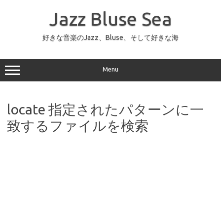
コ
ン
Jazz Bluse Sea
テ
ン
ツ
へ
好きな音楽のJazz、Bluse、そして好きな海
ス
キ
ッ
プ
Menu
locate 指定されたパターンに一
致するファイルを検索