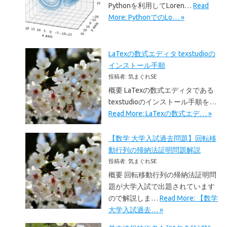
Pythonを利用してLoren…
Read
More: PythonでのLo… »
LaTexの数式エディタ texstudioの
インストール手順
投稿者: 気まぐれSE
概要 LaTexの数式エディタである
texstudioのインストール手順を…
Read More: LaTexの数式エデ… »
【数学 大学入試過去問題】回転移
動行列の帰納法証明問題解説
投稿者: 気まぐれSE
概要 回転移動行列の帰納法証明問
題が大学入試で出題されています
ので解説しま…
Read More: 【数学
大学入試過去… »