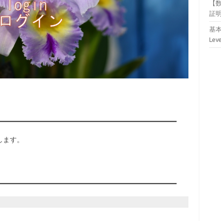
【
証
基本
Lev
します。