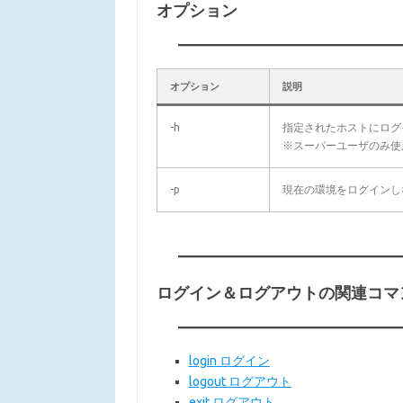
オプション
オプション
説明
-h
指定されたホストにログ
※スーパーユーザのみ使
-p
現在の環境をログインし
ログイン＆ログアウトの関連コマ
login ログイン
logout ログアウト
exit ログアウト