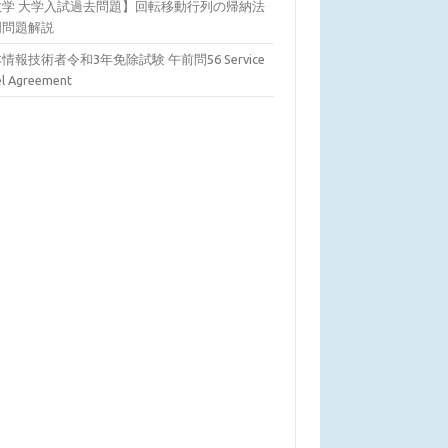
数学 大学入試過去問題】回転移動行列の帰納法
明問題解説
情報技術者令和3年免除試験 午前問56 Service
el Agreement