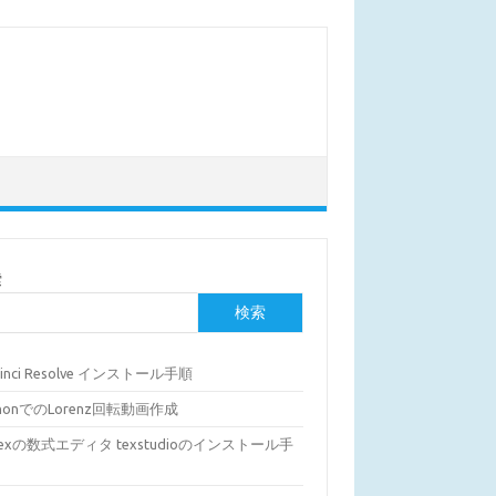
索
検索
Vinci Resolve インストール手順
thonでのLorenz回転動画作成
Texの数式エディタ texstudioのインストール手