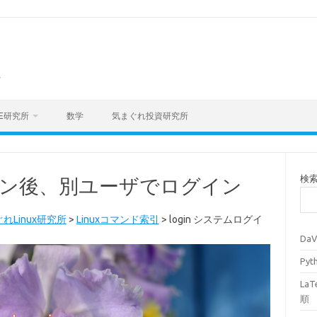
海
E研究所
数学
気まぐれ投資研究所
検
グイン後、別ユーザでログイン
れLinux研究所
>
Linuxコマンド索引
>
login システムログイ
Da
Py
La
順