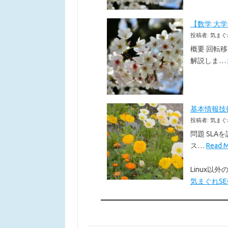
【数学 大
投稿者: 気まぐ
概要 回転
解説しま…
基本情報技術者
投稿者: 気まぐ
問題 SLA
ス…
Read
Linux
気まぐれSE研究