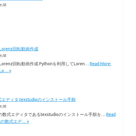
れSE
のLorenz回転動画作成
れSE
のLorenz回転動画作成 Pythonを利用してLoren…
Read More:
Lo… »
式エディタ texstudioのインストール手順
れSE
exの数式エディタであるtexstudioのインストール手順を…
Read
Texの数式エデ… »