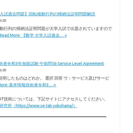
学入試過去問題】回転移動行列の帰納法証明問題解説
れSE
移動行列の帰納法証明問題が大学入試で出題されていますので
Read More: 【数学 大学入試過去… »
令和3年免除試験 午前問56 Service Level Agreement
れSE
を説明したものはどれか。 選択 回答 ウ：サービス及びサービ
 More: 基本情報技術者令和3… »
以外のIT技術については、下記サイトにアクセスしてください。
所（https://www.se-lab.yokohama/）