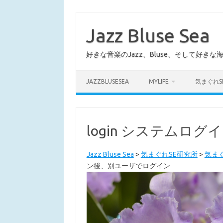
コ
ン
テ
Jazz Bluse Sea
ン
ツ
へ
好きな音楽のJazz、Bluse、そして好きな
ス
キ
ッ
プ
JAZZBLUSESEA
MYLIFE
気まぐれS
login システムロ
Jazz Bluse Sea
>
気まぐれSE研究所
>
気まぐ
ン後、別ユーザでログイン