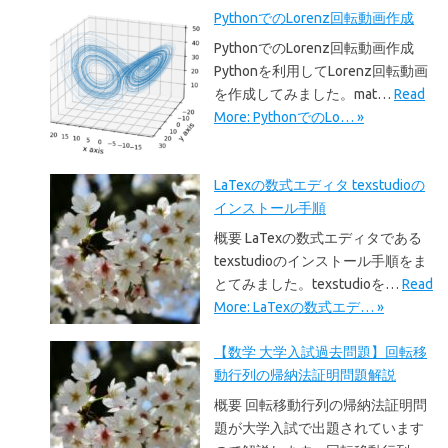
PythonでのLorenz回転動画作成
PythonでのLorenz回転動画作成
Pythonを利用してLorenz回転動画
を作成してみました。mat…
Read
More: PythonでのLo… »
LaTexの数式エディタ texstudioの
インストール手順
概要 LaTexの数式エディタである
texstudioのインストール手順をま
とてみました。texstudioを…
Read
More: LaTexの数式エデ… »
【数学 大学入試過去問題】回転移
動行列の帰納法証明問題解説
概要 回転移動行列の帰納法証明問
題が大学入試で出題されています