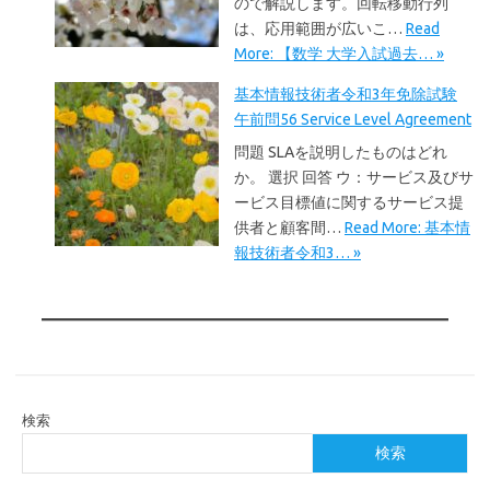
ので解説します。回転移動行列
は、応用範囲が広いこ…
Read
More: 【数学 大学入試過去… »
基本情報技術者令和3年免除試験
午前問56 Service Level Agreement
問題 SLAを説明したものはどれ
か。 選択 回答 ウ：サービス及びサ
ービス目標値に関するサービス提
供者と顧客間…
Read More: 基本情
報技術者令和3… »
検索
検索