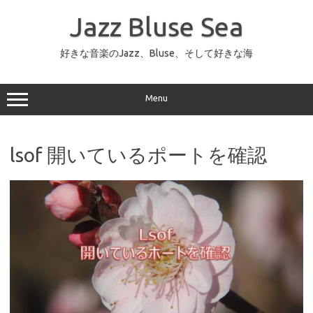
コ
ン
Jazz Bluse Sea
テ
ン
ツ
へ
好きな音楽のJazz、Bluse、そして好きな海
ス
キ
ッ
プ
Menu
lsof 開いているポートを確認