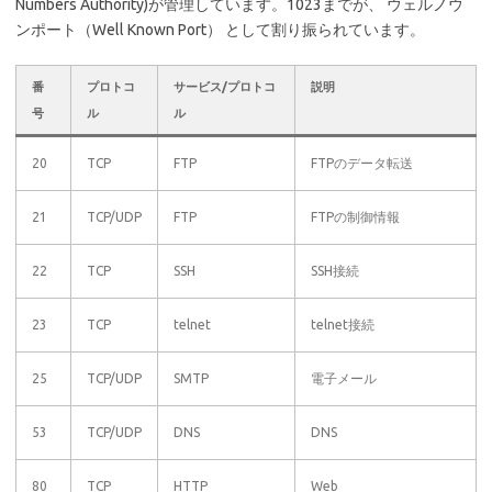
Numbers Authority)が管理しています。1023までが、 ウェルノウ
ンポート（Well Known Port） として割り振られています。
番
プロトコ
サービス/プロトコ
説明
号
ル
ル
20
TCP
FTP
FTPのデータ転送
21
TCP/UDP
FTP
FTPの制御情報
22
TCP
SSH
SSH接続
23
TCP
telnet
telnet接続
25
TCP/UDP
SMTP
電子メール
53
TCP/UDP
DNS
DNS
80
TCP
HTTP
Web