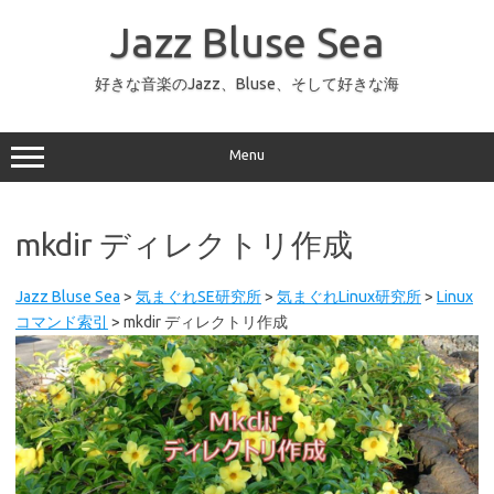
コ
ン
Jazz Bluse Sea
テ
ン
ツ
へ
好きな音楽のJazz、Bluse、そして好きな海
ス
キ
ッ
プ
Menu
mkdir ディレクトリ作成
Jazz Bluse Sea
>
気まぐれSE研究所
>
気まぐれLinux研究所
>
Linux
コマンド索引
>
mkdir ディレクトリ作成