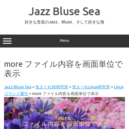
コ
ン
Jazz Bluse Sea
テ
ン
ツ
へ
好きな音楽のJazz、Bluse、そして好きな海
ス
キ
ッ
プ
Menu
more ファイル内容を画面単位で
表示
Jazz Bluse Sea
>
気まぐれSE研究所
>
気まぐれLinux研究所
>
Linux
コマンド索引
>
more ファイル内容を画面単位で表示