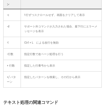
ン
-c
1行ずつスクロールせず、画面をクリアして表示
-d
サポート外コマンドが入力された場合、最下行にエラーメ
ッセージを表示
-l
Ctrl + L による改行を無効
-行数
指定行数で改ページ処理を行う
+ 行数
指定した行番号から表示
+/ パタ
指定したパターンを検索し、その行から表示
ーン
テキスト処理の関連コマンド