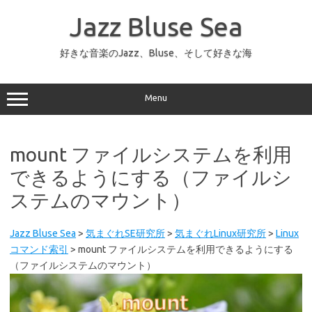
コ
ン
Jazz Bluse Sea
テ
ン
ツ
へ
好きな音楽のJazz、Bluse、そして好きな海
ス
キ
ッ
プ
Menu
mount ファイルシステムを利用
できるようにする（ファイルシ
ステムのマウント）
Jazz Bluse Sea
>
気まぐれSE研究所
>
気まぐれLinux研究所
>
Linux
コマンド索引
>
mount ファイルシステムを利用できるようにする
（ファイルシステムのマウント）