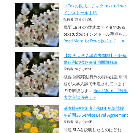
LaTexの数式エディタ texstudioの
インストール手順
投稿者: 気まぐれSE
概要 LaTexの数式エディタである
texstudioのインストール手順を…
Read More: LaTexの数式エデ… »
【数学 大学入試過去問題】回転移
動行列の帰納法証明問題解説
投稿者: 気まぐれSE
概要 回転移動行列の帰納法証明問
題が大学入試で出題されています
ので解説しま…
Read More: 【数学
大学入試過去… »
基本情報技術者令和3年免除試験
午前問56 Service Level Agreement
投稿者: 気まぐれSE
問題 SLAを説明したものはどれ