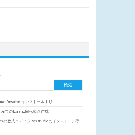
索
検索
Vinci Resolve インストール手順
thonでのLorenz回転動画作成
Texの数式エディタ texstudioのインストール手