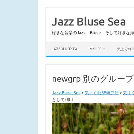
コ
ン
テ
Jazz Bluse Sea
ン
ツ
へ
好きな音楽のJazz、Bluse、そして好きな
ス
キ
ッ
プ
JAZZBLUSESEA
MYLIFE
気まぐれS
newgrp 別のグル
Jazz Bluse Sea
>
気まぐれSE研究所
>
気まぐ
として利用