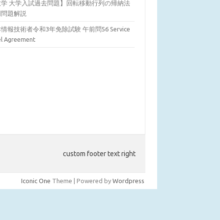
数学 大学入試過去問題】回転移動行列の帰納法
明問題解説
情報技術者令和3年免除試験 午前問56 Service
el Agreement
custom footer text right
Iconic One
Theme | Powered by
Wordpress