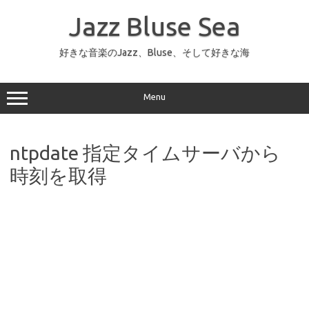
コ
ン
Jazz Bluse Sea
テ
ン
ツ
へ
好きな音楽のJazz、Bluse、そして好きな海
ス
キ
ッ
プ
Menu
ntpdate 指定タイムサーバから
時刻を取得