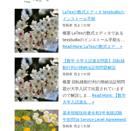
LaTexの数式エディタ texstudioの
インストール手順
投稿者: 気まぐれSE
概要 LaTexの数式エディタである
texstudioのインストール手順を…
Read More: LaTexの数式エデ… »
【数学 大学入試過去問題】回転移
動行列の帰納法証明問題解説
投稿者: 気まぐれSE
概要 回転移動行列の帰納法証明問
題が大学入試で出題されています
ので解説しま…
Read More: 【数学
大学入試過去… »
基本情報技術者令和3年免除試験
午前問56 Service Level Agreement
投稿者: 気まぐれSE