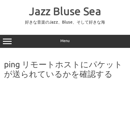
コ
ン
Jazz Bluse Sea
テ
ン
ツ
へ
好きな音楽のJazz、Bluse、そして好きな海
ス
キ
ッ
プ
Menu
ping リモートホストにパケット
が送られているかを確認する