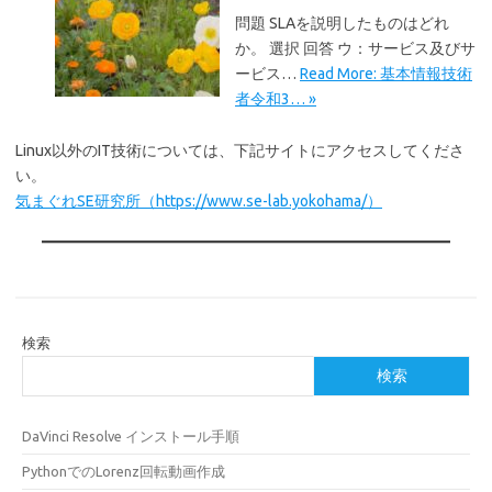
問題 SLAを説明したものはどれ
か。 選択 回答 ウ：サービス及びサ
ービス…
Read More: 基本情報技術
者令和3… »
Linux以外のIT技術については、下記サイトにアクセスしてくださ
い。
気まぐれSE研究所（https://www.se-lab.yokohama/）
検索
検索
DaVinci Resolve インストール手順
PythonでのLorenz回転動画作成