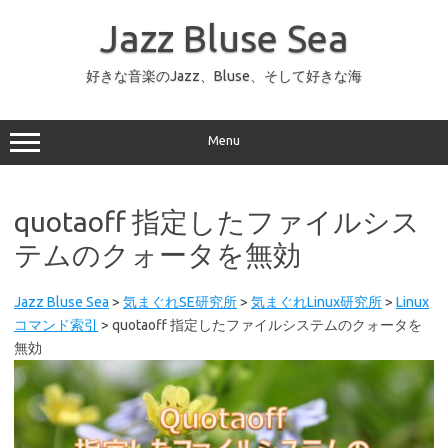
コ
ン
Jazz Bluse Sea
テ
ン
ツ
へ
好きな音楽のJazz、Bluse、そして好きな海
ス
キ
ッ
プ
Menu
quotaoff 指定したファイルシス
テムのクォータを無効
Jazz Bluse Sea
>
気まぐれSE研究所
>
気まぐれLinux研究所
>
Linux
コマンド索引
>
quotaoff 指定したファイルシステムのクォータを
無効