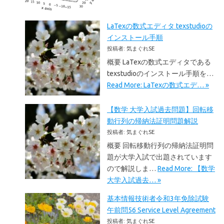
LaTexの数式エディタ texstudioの
インストール手順
投稿者: 気まぐれSE
概要 LaTexの数式エディタである
texstudioのインストール手順を…
Read More: LaTexの数式エデ… »
【数学 大学入試過去問題】回転移
動行列の帰納法証明問題解説
投稿者: 気まぐれSE
概要 回転移動行列の帰納法証明問
題が大学入試で出題されています
ので解説しま…
Read More: 【数学
大学入試過去… »
基本情報技術者令和3年免除試験
午前問56 Service Level Agreement
投稿者: 気まぐれSE