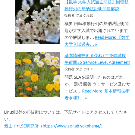
【数学 大学入試過去問題】回転移
動行列の帰納法証明問題解説
投稿者: 気まぐれSE
概要 回転移動行列の帰納法証明問
題が大学入試で出題されています
ので解説しま…
Read More: 【数学
大学入試過去… »
基本情報技術者令和3年免除試験
午前問56 Service Level Agreement
投稿者: 気まぐれSE
問題 SLAを説明したものはどれ
か。 選択 回答 ウ：サービス及びサ
ービス…
Read More: 基本情報技術
者令和3… »
Linux以外のIT技術については、下記サイトにアクセスしてくださ
い。
気まぐれSE研究所（https://www.se-lab.yokohama/）