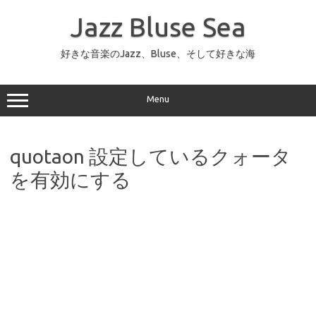
コ
ン
Jazz Bluse Sea
テ
ン
ツ
へ
好きな音楽のJazz、Bluse、そして好きな海
ス
キ
ッ
プ
Menu
quotaon 設定しているクォータ
を有効にする