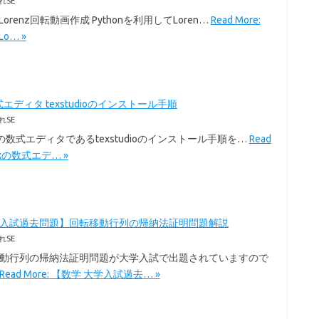
れSE
のLorenz回転動画作成 Pythonを利用してLoren…
Read More:
Lo… »
式エディタ texstudioのインストール手順
れSE
exの数式エディタであるtexstudioのインストール手順を…
Read
Texの数式エデ… »
学入試過去問題】回転移動行列の帰納法証明問題解説
れSE
移動行列の帰納法証明問題が大学入試で出題されていますので
Read More: 【数学 大学入試過去… »