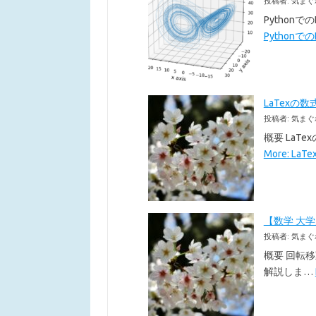
投稿者: 気まぐ
Pythonで
Pythonでの
LaTexの数
投稿者: 気まぐ
概要 LaT
More: La
【数学 大
投稿者: 気まぐ
概要 回転
解説しま…