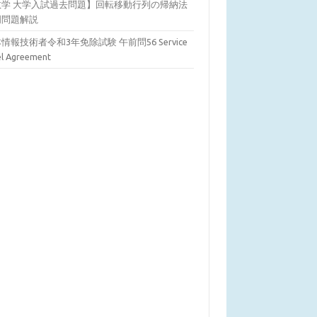
数学 大学入試過去問題】回転移動行列の帰納法
明問題解説
情報技術者令和3年免除試験 午前問56 Service
el Agreement