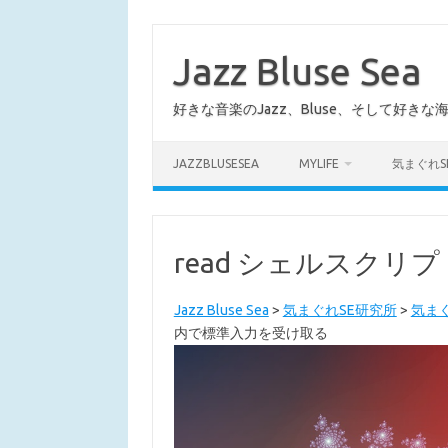
コ
ン
テ
Jazz Bluse Sea
ン
ツ
へ
好きな音楽のJazz、Bluse、そして好きな
ス
キ
ッ
プ
JAZZBLUSESEA
MYLIFE
気まぐれS
read シェルスク
Jazz Bluse Sea
>
気まぐれSE研究所
>
気まぐ
内で標準入力を受け取る