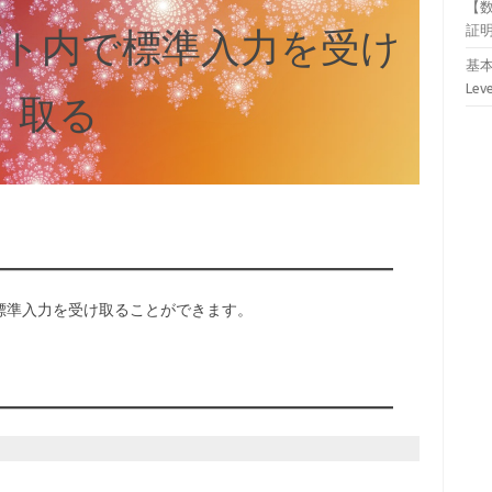
【
証
ト内で標準入力を受け
基本
Lev
取る
で標準入力を受け取ることができます。