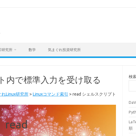
海
E研究所
数学
気まぐれ投資研究所
検
リプト内で標準入力を受け取る
れLinux研究所
>
Linuxコマンド索引
>
read シェルスクリプト
Da
Py
read
La
順