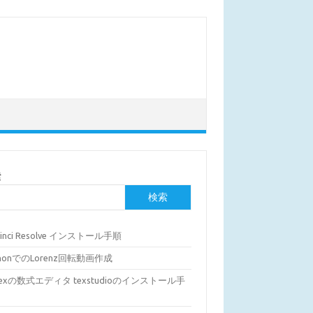
索
検索
Vinci Resolve インストール手順
thonでのLorenz回転動画作成
Texの数式エディタ texstudioのインストール手