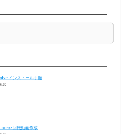
Resolve インストール手順
れSE
のLorenz回転動画作成