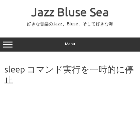
コ
ン
Jazz Bluse Sea
テ
ン
ツ
へ
好きな音楽のJazz、Bluse、そして好きな海
ス
キ
ッ
プ
Menu
sleep コマンド実行を一時的に停
止