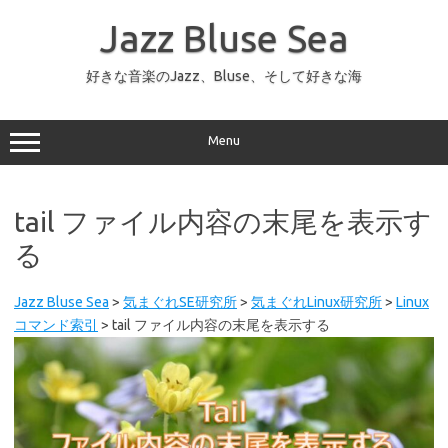
コ
ン
Jazz Bluse Sea
テ
ン
ツ
へ
好きな音楽のJazz、Bluse、そして好きな海
ス
キ
ッ
プ
Menu
tail ファイル内容の末尾を表示す
る
Jazz Bluse Sea
>
気まぐれSE研究所
>
気まぐれLinux研究所
>
Linux
コマンド索引
>
tail ファイル内容の末尾を表示する