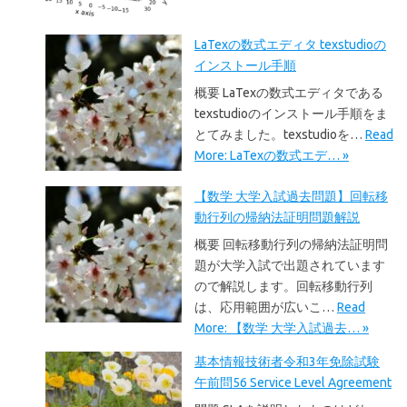
LaTexの数式エディタ texstudioの
インストール手順
概要 LaTexの数式エディタである
texstudioのインストール手順をま
とてみました。texstudioを…
Read
More: LaTexの数式エデ… »
【数学 大学入試過去問題】回転移
動行列の帰納法証明問題解説
概要 回転移動行列の帰納法証明問
題が大学入試で出題されています
ので解説します。回転移動行列
は、応用範囲が広いこ…
Read
More: 【数学 大学入試過去… »
基本情報技術者令和3年免除試験
午前問56 Service Level Agreement