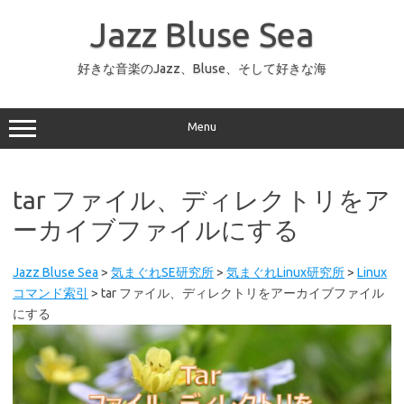
コ
ン
Jazz Bluse Sea
テ
ン
ツ
へ
好きな音楽のJazz、Bluse、そして好きな海
ス
キ
ッ
プ
Menu
tar ファイル、ディレクトリをア
ーカイブファイルにする
Jazz Bluse Sea
>
気まぐれSE研究所
>
気まぐれLinux研究所
>
Linux
コマンド索引
>
tar ファイル、ディレクトリをアーカイブファイル
にする