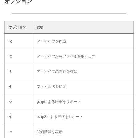
オプション
オプション
説明
-c
アーカイブを作成
-x
アーカイブからファイルを取り出す
-t
アーカイブの内容を核に
-f
ファイル名を指定
-z
gzipによる圧縮をサポート
-j
bzip2による圧縮をサポート
-v
詳細情報を表示