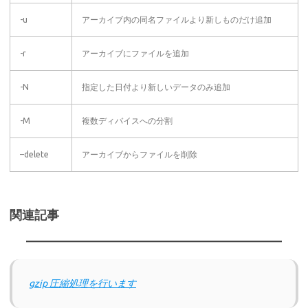
-u
アーカイブ内の同名ファイルより新しものだけ追加
-r
アーカイブにファイルを追加
-N
指定した日付より新しいデータのみ追加
-M
複数ディバイスへの分割
–delete
アーカイブからファイルを削除
関連記事
gzip 圧縮処理を行います