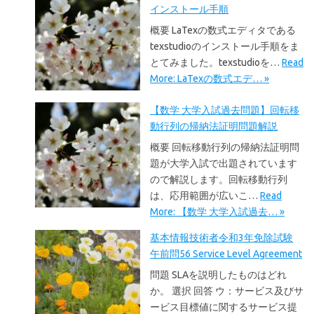
インストール手順
概要 LaTexの数式エディタである
texstudioのインストール手順をま
とてみました。texstudioを…
Read
More: LaTexの数式エデ… »
【数学 大学入試過去問題】回転移
動行列の帰納法証明問題解説
概要 回転移動行列の帰納法証明問
題が大学入試で出題されています
ので解説します。回転移動行列
は、応用範囲が広いこ…
Read
More: 【数学 大学入試過去… »
基本情報技術者令和3年免除試験
午前問56 Service Level Agreement
問題 SLAを説明したものはどれ
か。 選択 回答 ウ：サービス及びサ
ービス目標値に関するサービス提