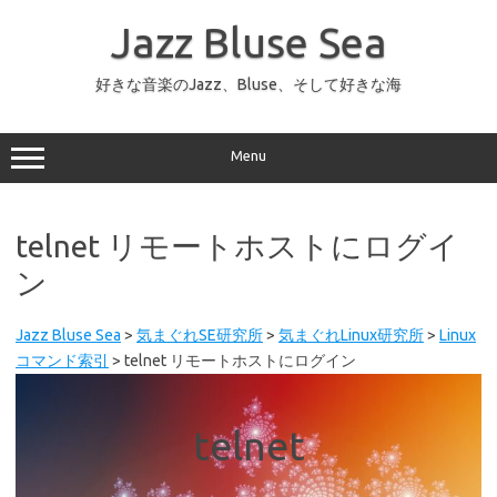
コ
ン
Jazz Bluse Sea
テ
ン
ツ
へ
好きな音楽のJazz、Bluse、そして好きな海
ス
キ
ッ
プ
Menu
telnet リモートホストにログイ
ン
Jazz Bluse Sea
>
気まぐれSE研究所
>
気まぐれLinux研究所
>
Linux
コマンド索引
>
telnet リモートホストにログイン
telnet