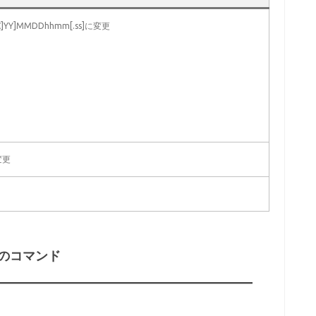
YY]MMDDhhmm[.ss]に変更
変更
のコマンド