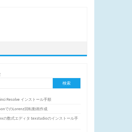
索
検索
Vinci Resolve インストール手順
thonでのLorenz回転動画作成
Texの数式エディタ texstudioのインストール手