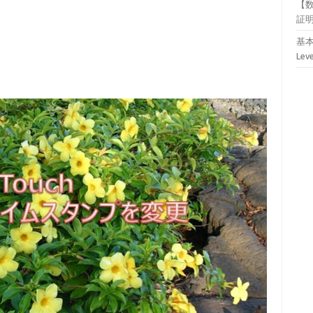
【
証
基本
Lev