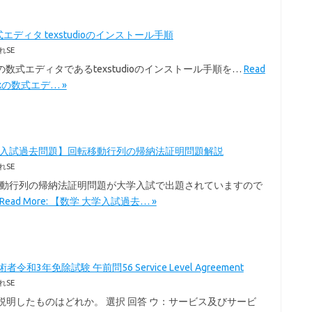
式エディタ texstudioのインストール手順
れSE
exの数式エディタであるtexstudioのインストール手順を…
Read
Texの数式エデ… »
学入試過去問題】回転移動行列の帰納法証明問題解説
れSE
移動行列の帰納法証明問題が大学入試で出題されていますので
Read More: 【数学 大学入試過去… »
令和3年免除試験 午前問56 Service Level Agreement
れSE
を説明したものはどれか。 選択 回答 ウ：サービス及びサービ