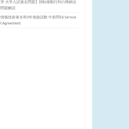
数学 大学入試過去問題】回転移動行列の帰納法
明問題解説
情報技術者令和3年免除試験 午前問56 Service
el Agreement