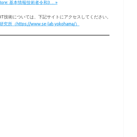
 More: 基本情報技術者令和3… »
以外のIT技術については、下記サイトにアクセスしてください。
所（https://www.se-lab.yokohama/）