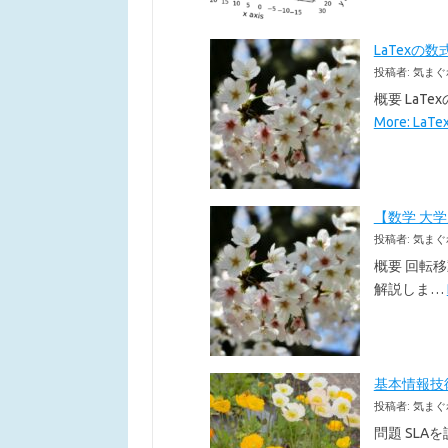
LaTexの数
投稿者: 気まぐ
概要 LaT
More: La
【数学 大
投稿者: 気まぐ
概要 回転
解説しま…
基本情報技術者
投稿者: 気まぐ
問題 SLA