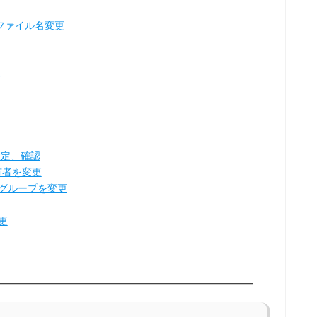
ファイル名変更
る
設定、確認
有者を変更
るグループを変更
更