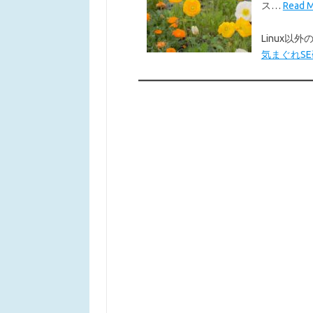
ス…
Read
Linux
気まぐれSE研究