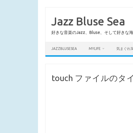
コ
ン
テ
Jazz Bluse Sea
ン
ツ
へ
好きな音楽のJazz、Bluse、そして好きな
ス
キ
ッ
プ
JAZZBLUSESEA
MYLIFE
気まぐれS
touch ファイルの