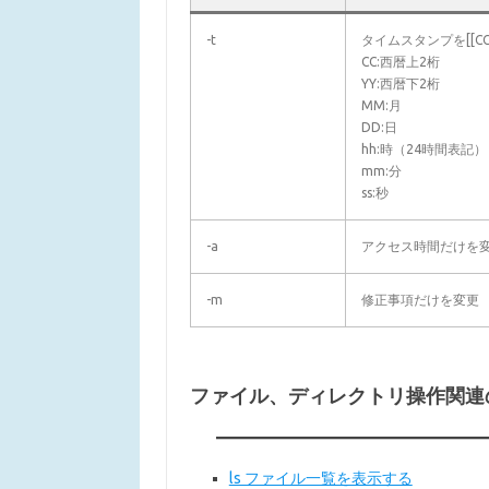
-t
タイムスタンプを[[CC]
CC:西暦上2桁
YY:西暦下2桁
MM:月
DD:日
hh:時（24時間表記）
mm:分
ss:秒
-a
アクセス時間だけを
-m
修正事項だけを変更
ファイル、ディレクトリ操作関連
ls ファイル一覧を表示する