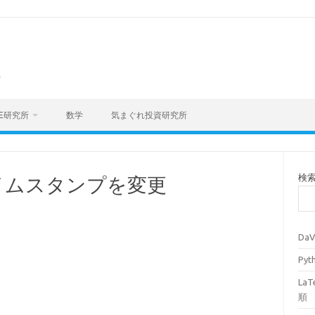
海
E研究所
数学
気まぐれ投資研究所
検
タイムスタンプを変更
Da
Py
La
順