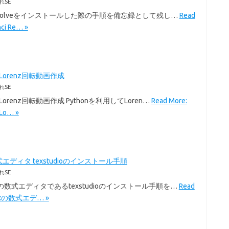
れSE
i Resolveをインストールした際の手順を備忘録として残し…
Read
nci Re… »
のLorenz回転動画作成
れSE
のLorenz回転動画作成 Pythonを利用してLoren…
Read More:
Lo… »
式エディタ texstudioのインストール手順
れSE
exの数式エディタであるtexstudioのインストール手順を…
Read
Texの数式エデ… »