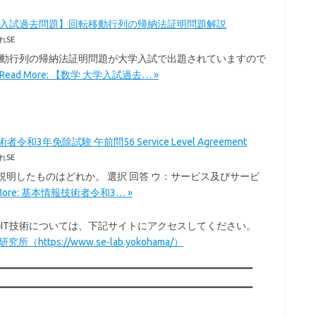
学入試過去問題】回転移動行列の帰納法証明問題解説
れSE
移動行列の帰納法証明問題が大学入試で出題されていますので
Read More: 【数学 大学入試過去… »
令和3年免除試験 午前問56 Service Level Agreement
れSE
を説明したものはどれか。 選択 回答 ウ：サービス及びサービ
 More: 基本情報技術者令和3… »
以外のIT技術については、下記サイトにアクセスしてください。
所（https://www.se-lab.yokohama/）