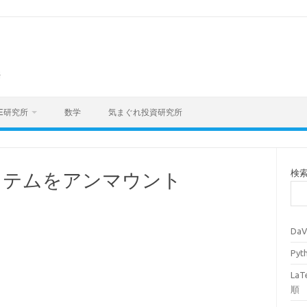
海
E研究所
数学
気まぐれ投資研究所
検
システムをアンマウント
Da
Py
La
順