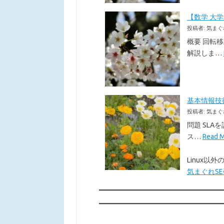
【数学 大
投稿者: 気まぐ
概要 回転
解説しま…
基本情報技術者
投稿者: 気まぐ
問題 SLA
ス…
Read
Linux
気まぐれSE研究