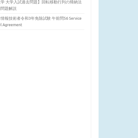
数学 大学入試過去問題】回転移動行列の帰納法
明問題解説
情報技術者令和3年免除試験 午前問56 Service
el Agreement