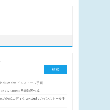
索
検索
Vinci Resolve インストール手順
thonでのLorenz回転動画作成
Texの数式エディタ texstudioのインストール手