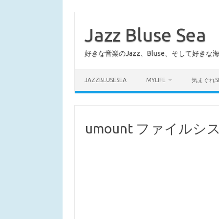
コ
ン
テ
Jazz Bluse Sea
ン
ツ
へ
好きな音楽のJazz、Bluse、そして好きな
ス
キ
ッ
プ
JAZZBLUSESEA
MYLIFE
気まぐれS
umount ファイル