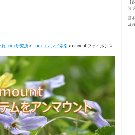
【
証
基本
Lev
れLinux研究所
>
Linuxコマンド索引
>
umount ファイルシス