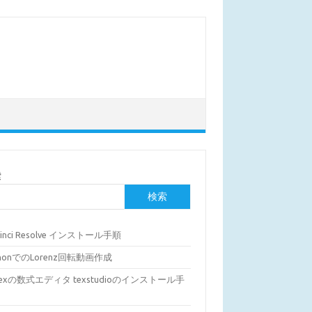
索
検索
Vinci Resolve インストール手順
thonでのLorenz回転動画作成
Texの数式エディタ texstudioのインストール手