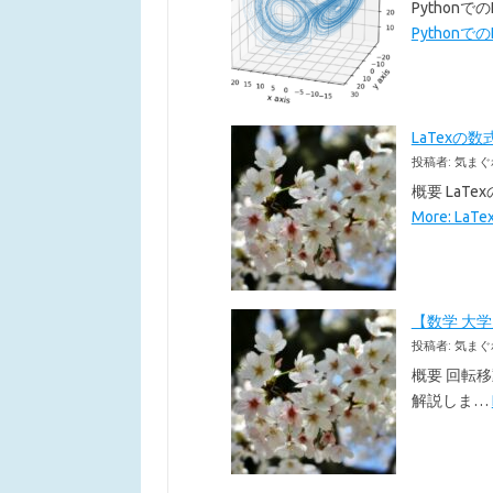
Pythonで
Pythonでの
LaTexの数
投稿者: 気まぐ
概要 LaT
More: La
【数学 大
投稿者: 気まぐ
概要 回転
解説しま…