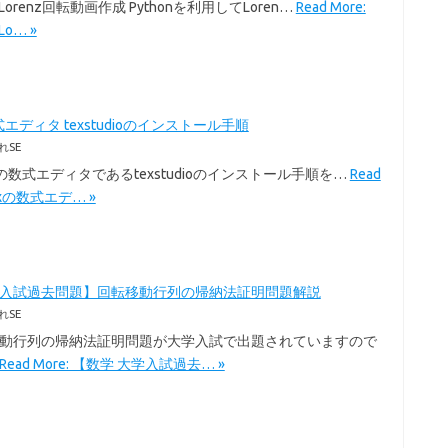
のLorenz回転動画作成 Pythonを利用してLoren…
Read More:
Lo… »
式エディタ texstudioのインストール手順
れSE
exの数式エディタであるtexstudioのインストール手順を…
Read
Texの数式エデ… »
学入試過去問題】回転移動行列の帰納法証明問題解説
れSE
移動行列の帰納法証明問題が大学入試で出題されていますので
Read More: 【数学 大学入試過去… »