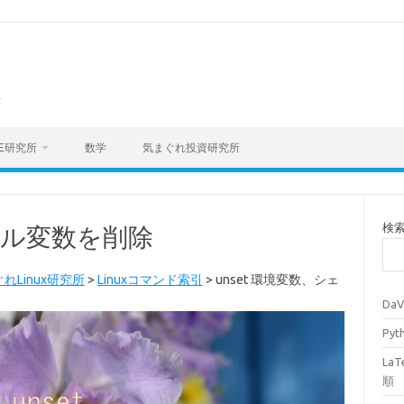
海
E研究所
数学
気まぐれ投資研究所
検
シェル変数を削除
れLinux研究所
>
Linuxコマンド索引
>
unset 環境変数、シェ
Da
Py
La
順