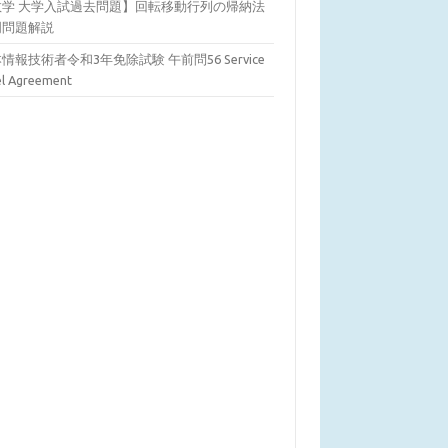
数学 大学入試過去問題】回転移動行列の帰納法
明問題解説
情報技術者令和3年免除試験 午前問56 Service
el Agreement