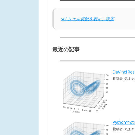
set シェル変数を表示、設定
最近の記事
DaVinci 
投稿者: 気まぐ
Pythonで
投稿者: 気まぐ