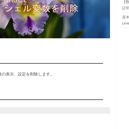
【
証
基本
Lev
数の表示、設定を削除します。