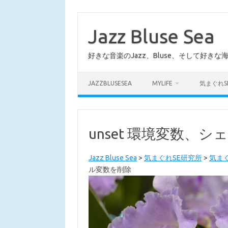
コ
ン
テ
Jazz Bluse Sea
ン
ツ
へ
好きな音楽のJazz、Bluse、そして好きな
ス
キ
ッ
プ
JAZZBLUSESEA
MYLIFE
気まぐれS
unset 環境変数、
Jazz Bluse Sea
>
気まぐれSE研究所
>
気まぐ
ル変数を削除