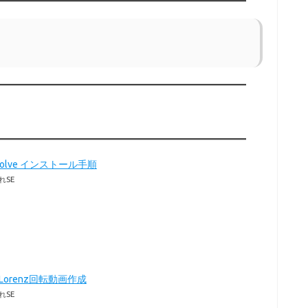
Resolve インストール手順
れSE
のLorenz回転動画作成
れSE