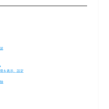
確認
込
環境を表示、設定
削除