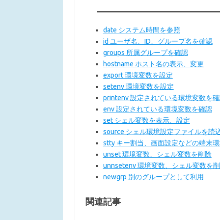
date システム時間を参照
id ユーザ名、ID、グループ名を確認
groups 所属グループを確認
hostname ホスト名の表示、変更
export 環境変数を設定
setenv 環境変数を設定
printenv 設定されている環境変数を
env 設定されている環境変数を確認
set シェル変数を表示、設定
source シェル環境設定ファイルを読
stty キー割当、画面設定などの端末
unset 環境変数、シェル変数を削除
unnsetenv 環境変数、シェル変数を
newgrp 別のグループとして利用
関連記事